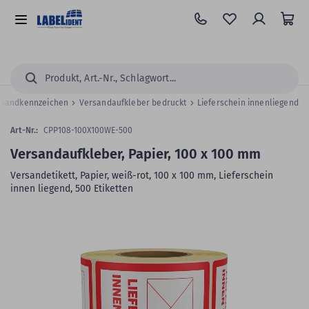
Zum
Hauptinhalt
Alle
springen
Kategorien
Suchen...
rsandkennzeichen
Versandaufkleber bedruckt
Lieferschein innenliegend
Art-Nr.:
CPP108-100X100WE-500
Versandaufkleber, Papier, 100 x 100 mm
Versandetikett, Papier, weiß-rot, 100 x 100 mm, Lieferschein
innen liegend, 500 Etiketten
Zum
Skip
Ende
to
der
the
Bildergalerie
beginning
springen
of
the
images
gallery