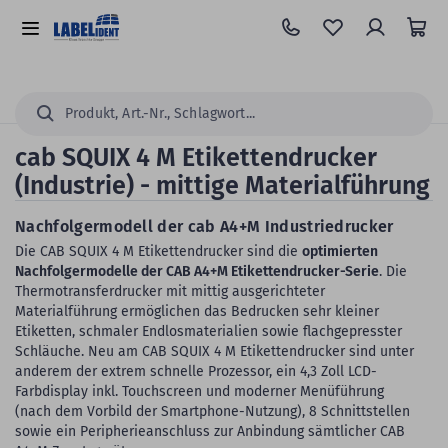
Zum
Hauptinhalt
Alle
springen
Kategorien
Suchen...
cab SQUIX 4 M Etikettendrucker
(Industrie) - mittige Materialführung
Nachfolgermodell der cab A4+M Industriedrucker
Die CAB SQUIX 4 M Etikettendrucker sind die
optimierten
Nachfolgermodelle der CAB A4+M Etikettendrucker-Serie
. Die
Thermotransferdrucker mit mittig ausgerichteter
Materialführung ermöglichen das Bedrucken sehr kleiner
Etiketten, schmaler Endlosmaterialien sowie flachgepresster
Schläuche. Neu am CAB SQUIX 4 M Etikettendrucker sind unter
anderem der extrem schnelle Prozessor, ein 4,3 Zoll LCD-
Farbdisplay inkl. Touchscreen und moderner Menüführung
(nach dem Vorbild der Smartphone-Nutzung), 8 Schnittstellen
sowie ein Peripherieanschluss zur Anbindung sämtlicher CAB