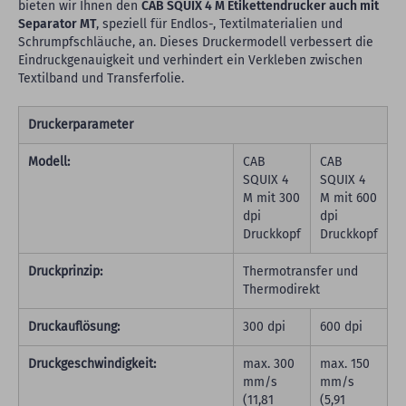
bieten wir Ihnen den
CAB SQUIX 4 M Etikettendrucker auch mit
Separator MT
, speziell für Endlos-, Textilmaterialien und
Schrumpfschläuche, an. Dieses Druckermodell verbessert die
Eindruckgenauigkeit und verhindert ein Verkleben zwischen
Textilband und Transferfolie.
Druckerparameter
Modell:
CAB
CAB
SQUIX 4
SQUIX 4
M mit 300
M mit 600
dpi
dpi
Druckkopf
Druckkopf
Druckprinzip:
Thermotransfer und
Thermodirekt
Druckauflösung:
300 dpi
600 dpi
Druckgeschwindigkeit:
max. 300
max. 150
mm/s
mm/s
(11,81
(5,91