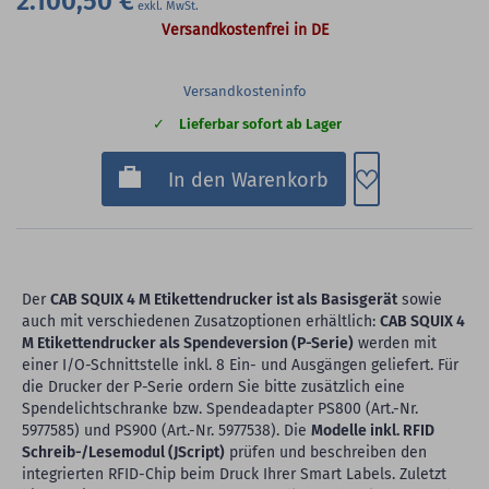
2.100,50 €
Versandkostenfrei in DE
Versandkosteninfo
Lieferbar sofort ab Lager
Zum Merkzette
In den Warenkorb
Der
CAB SQUIX 4 M Etikettendrucker ist als Basisgerät
sowie
auch mit verschiedenen Zusatzoptionen erhältlich:
CAB SQUIX 4
M Etikettendrucker als Spendeversion (P-Serie)
werden mit
einer I/O-Schnittstelle inkl. 8 Ein- und Ausgängen geliefert. Für
die Drucker der P-Serie ordern Sie bitte zusätzlich eine
Spendelichtschranke bzw. Spendeadapter PS800 (Art.-Nr.
5977585) und PS900 (Art.-Nr. 5977538). Die
Modelle inkl. RFID
Schreib-/Lesemodul (JScript)
prüfen und beschreiben den
integrierten RFID-Chip beim Druck Ihrer Smart Labels. Zuletzt