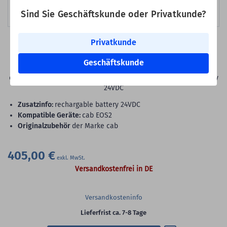
Sind Sie Geschäftskunde oder Privatkunde?
Bild erstellt mit KI
Privatkunde
Art-Nr.: 5542640
cab Akkupack für cab EOS2
Geschäftskunde
cab Akkupack, Kompatible Geräte: cab EOS2, rechargable battery
24VDC
Zusatzinfo:
rechargable battery 24VDC
Kompatible Geräte:
cab EOS2
Originalzubehör
der Marke cab
405,00 €
Versandkostenfrei in DE
Versandkosteninfo
Lieferfrist ca. 7-8 Tage