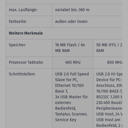
max. Lauflänge:
variabel bis: 360 m
Farbseite:
außen oder innen
Weitere Merkmale
Speicher:
16 MB Flash / 64
50 MB IFFS / 256
MB RAM
RAM
Prozessor Taktrate:
400 MHz
800 MHz
Schnittstellen:
USB 2.0 Full Speed
USB 2.0 Hi-Speed
Slave for PC,
Device für PC-
Ethernet 10/100
Anschluss, Ether
Base T,
10/100 BASE-T,
3x USB Master für
RS232C 1.200 bis
externes
230.400 Baud/8 B
Bedienfeld,
Peripherieanschl
Tastatur, Scanner,
USB Host, 24 VDC
Service Key
USB Host am
Bedienfeld, 2 x 