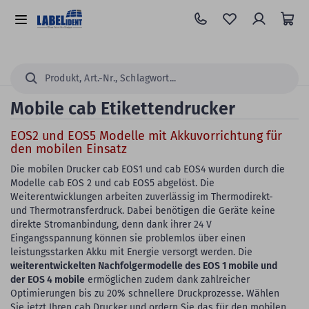
Zum
Hauptinhalt
Alle
springen
Kategorien
Suchen...
Mobile cab Etikettendrucker
EOS2 und EOS5 Modelle mit Akkuvorrichtung für
den mobilen Einsatz
Die mobilen Drucker cab EOS1 und cab EOS4 wurden durch die
Modelle cab EOS 2 und cab EOS5 abgelöst. Die
Weiterentwicklungen arbeiten zuverlässig im Thermodirekt-
und Thermotransferdruck. Dabei benötigen die Geräte keine
direkte Stromanbindung, denn dank ihrer 24 V
Eingangsspannung können sie problemlos über einen
leistungsstarken Akku mit Energie versorgt werden. Die
weiterentwickelten Nachfolgermodelle des EOS 1 mobile und
der EOS 4 mobile
ermöglichen zudem dank zahlreicher
Optimierungen bis zu 20% schnellere Druckprozesse. Wählen
Sie jetzt Ihren cab Drucker und ordern Sie das für den mobilen