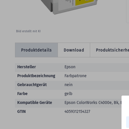
Bild erstellt mit KI
Produktdetails
Download
Produktsicherhe
Produktdetails
Hersteller
Epson
Produktbezeichnung
Farbpatrone
Gebrauchtgerät
nein
Farbe
gelb
Kompatible Geräte
Epson ColorWorks C4000e, Bk, Eps
GTIN
4059312154327