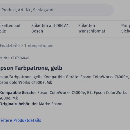
tiketten auf
Etiketten auf DIN A4
Etiketten
Prüf
olle
Bogen
Wunschformat
Sich
Ersatzteile
Tintenpatronen
t-Nr.:
C13T52M440
pson Farbpatrone, gelb
pson Farbpatrone, gelb, Kompatible Geräte: Epson ColorWorks C4000e, 
pson ColorWorks C4000e, Mk
Kompatible Geräte:
Epson ColorWorks C4000e, Bk, Epson ColorWorks
4000e, Mk
Originalzubehör
der Marke Epson
eitere Produktdetails