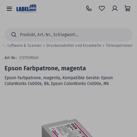
Zum
Hauptinhalt
Alle
springen
Kategorien
Suchen...
cker, Software & Scanner
Druckerzubehör und Ersatzteile
Tintenpatronen
Art-Nr.:
C13T52M340
Epson Farbpatrone, magenta
Epson Farbpatrone, magenta, Kompatible Geräte: Epson
ColorWorks C4000e, Bk, Epson ColorWorks C4000e, Mk
Zum
Skip
Ende
to
der
the
Bildergalerie
beginning
springen
of
the
images
gallery