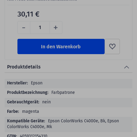
30,11 €
-
+
In den Warenkorb
Produktdetails
Produktdetails
Epson
Farbpatrone
nein
magenta
Epson ColorWorks C4000e, Bk, Epson
ColorWorks C4000e, Mk
4059312154310