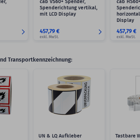
er,
cab VS60+ Spender,
cab HS60+
g
Spenderichtung vertikal,
Spenderi
mit LCD Display
horizontal
Display
457,79 €
457,79 €
exkl. MwSt.
exkl. MwSt.
und Transportkennzeichnung:
UN & LQ Aufkleber
Tastbare 