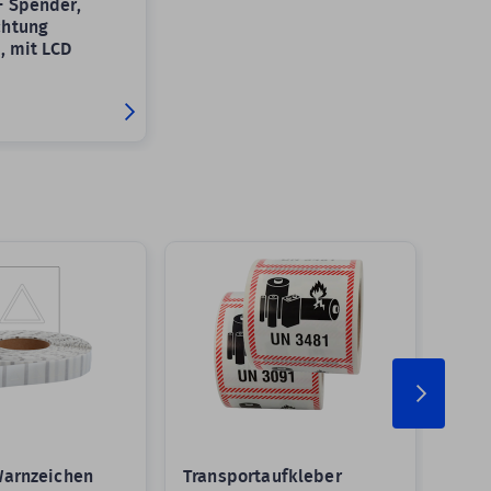
 Spender,
chtung
, mit LCD
Warnzeichen
Transportaufkleber
Pake