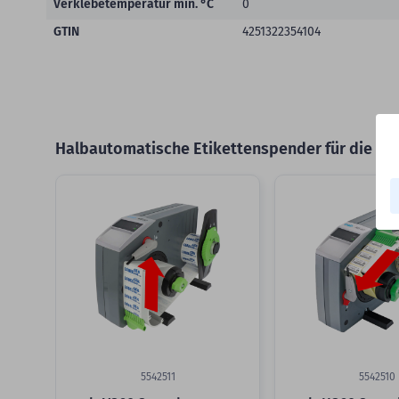
Verklebetemperatur min. °C
0
GTIN
4251322354104
Halbautomatische Etikettenspender für die schn
Slider überspringen
5542511
5542510