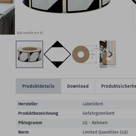
Bild erstellt mit KI
Produktdetails
Download
Produktsicherhe
Produktdetails
Hersteller
Labelident
Produktbezeichnung
Gefahrgutetikett
Piktogramm
LQ - Rahmen
Norm
Limited Quantities (LQ)