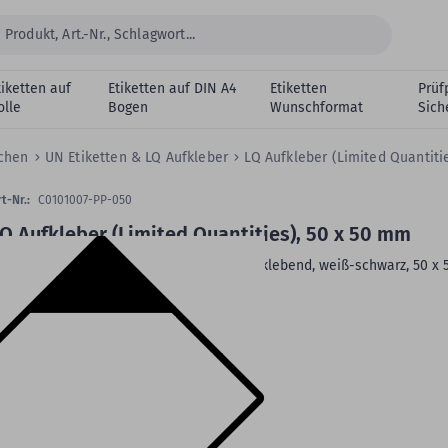
tiketten auf
Etiketten auf DIN A4
Etiketten
Prüf
olle
Bogen
Wunschformat
Sich
ichen
UN Etiketten & LQ Aufkleber
LQ Aufkleber (Limited Quantiti
t-Nr.:
C0101007-PP-050
Q Aufkleber (Limited Quantities), 50 x 50 mm
efahrgutetiketten, LQ, Papier, permanent klebend, weiß-schwarz, 50 x 
m, 1.000 Etiketten
Material:
Papier
Klebstoff:
permanent klebend
Rollenkern:
1,57 Zoll (40 mm)
VE:
1.000 Etiketten auf 1 Rolle/n
eitere Produktdetails