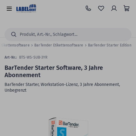
Zum
Hauptinhalt
Alle
springen
Kategorien
Suchen...
Etikettensoftware
BarTender Etikettensoftware
BarTender Starter Edition
Art-Nr.:
BTS-WS-SUB-3YR
BarTender Starter Software, 3 Jahre
Abonnement
BarTender Starter, Workstation-Lizenz, 3 Jahre Abonnement,
Unbegrenzt
Zum
Skip
Ende
to
der
the
Bildergalerie
beginning
springen
of
the
images