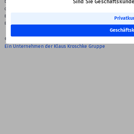
Sind Sie Geschäftskund
Datenschutz-Einstellungen
Gewährleistung
Barrierefreiheitserklärung
Privatku
English Language
Geschäfts
© 2026 Labelident GmbH
Ein Unternehmen der Klaus Kroschke Gruppe