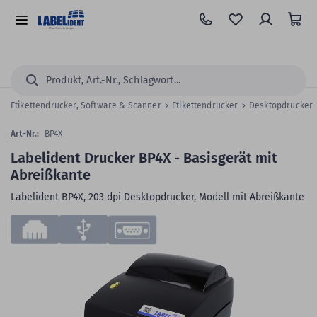
Zum
Hauptinhalt
Alle
springen
Kategorien
Suchen...
Etikettendrucker, Software & Scanner
Etikettendrucker
Desktopdrucker
Art-Nr.:
BP4X
Labelident Drucker BP4X - Basisgerät mit
Abreißkante
Labelident BP4X, 203 dpi Desktopdrucker, Modell mit Abreißkante
Zum
Skip
Ende
to
der
the
Bildergalerie
beginning
springen
of
the
images
gallery