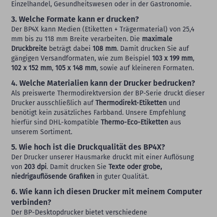
Einzelhandel, Gesundheitswesen oder in der Gastronomie.
3. Welche Formate kann er drucken?
Der BP4X kann Medien (Etiketten + Trägermaterial) von 25,4
mm bis zu 118 mm Breite verarbeiten. Die
maximale
Druckbreite
beträgt dabei
108 mm
. Damit drucken Sie auf
gängigen Versandformaten, wie zum Beispiel
103 x 199 mm
,
102 x 152 mm
,
105 x 148 mm
, sowie auf kleineren Formaten.
4. Welche Materialien kann der Drucker bedrucken?
Als preiswerte Thermodirektversion der BP-Serie druckt dieser
Drucker ausschließlich auf
Thermodirekt-Etiketten
und
benötigt kein zusätzliches Farbband. Unsere Empfehlung
hierfür sind DHL-kompatible
Thermo-Eco-Etiketten
aus
unserem Sortiment.
5. Wie hoch ist die Druckqualität des BP4X?
Der Drucker unserer Hausmarke druckt mit einer Auflösung
von
203 dpi
. Damit drucken Sie
Texte oder grobe,
niedrigauflösende Grafiken
in guter Qualität.
6. Wie kann ich diesen Drucker mit meinem Computer
verbinden?
Der BP-Desktopdrucker bietet verschiedene