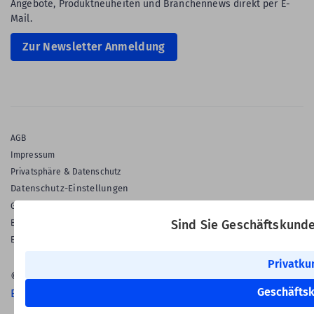
Angebote, Produktneuheiten und Branchennews direkt per E-
Mail.
Zur Newsletter Anmeldung
AGB
Impressum
Privatsphäre & Datenschutz
Datenschutz-Einstellungen
Gewährleistung
Barrierefreiheitserklärung
Sind Sie Geschäftskund
English Language
Privatku
© 2026 Labelident GmbH
Geschäfts
Ein Unternehmen der Klaus Kroschke Gruppe