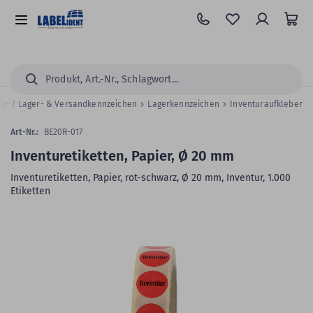
Zum
Hauptinhalt
Alle
springen
Kategorien
Suchen...
kt- / Lager- & Versandkennzeichen
Lagerkennzeichen
Inventuraufkleber
Art-Nr.:
BE20R-017
Inventuretiketten, Papier, Ø 20 mm
Inventuretiketten, Papier, rot-schwarz, Ø 20 mm, Inventur, 1.000
Etiketten
Zum
Skip
Ende
to
der
the
Bildergalerie
beginning
springen
of
the
images
gallery