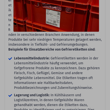
er
et
ik
et
te
n
fi
nden in verschiedenen Branchen Anwendung, in denen
Produkte bei sehr niedrigen Temperaturen gelagert werden,
insbesondere in Tiefkühl- und Gefrierumgebungen.
Beispiele für Einsatzbereiche von Gefrieretiketten sind
:
Lebensmittelindustrie:
Gefrieretiketten werden in der
Lebensmittelindustrie häufig verwendet, um
tiefgefrorene Produkte zu kennzeichnen. Dazu gehören
Fleisch, Fisch, Geflügel, Gemüse und andere
tiefgekühlte Lebensmittel. Die Etiketten tragen oft
Informationen wie Haltbarkeitsdaten,
Produktbezeichnungen und Zubereitungshinweise.
Lagerung und Logistik:
In Kühlhäusern und
Logistikzentren, in denen tiefgekühlte Waren
gehandhabt werden, dienen die Etiketten dazu,
Produkte zu identifizieren und zu organisieren. Dies