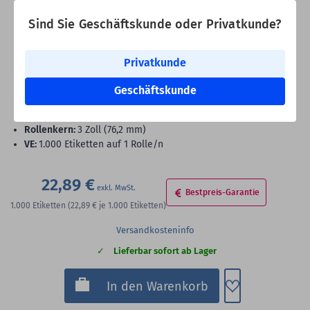
101,6 x 50,8 mm
Sind Sie Geschäftskunde oder Privatkunde?
Thermodirekt Folienetiketten, weiß, permanent klebend, 101,6 x
50,8 mm, 3 Zoll (76,2 mm) Rollenkern, 1.000 Etiketten auf 1
Privatkunde
Rolle/n
Druckertyp:
Standard- und Industriedrucker
Geschäftskunde
Rollenbreite:
104 mm -
Rollenaußen-Ø:
126 mm
Druck:
ohne Farbband
Rollenkern:
3 Zoll (76,2 mm)
VE:
1.000 Etiketten auf 1 Rolle/n
22,89 €
Bestpreis-Garantie
1.000
Etiketten
(22,89 €
je 1.000 Etiketten)
Versandkosteninfo
Lieferbar sofort ab Lager
Zum Merkzette
In den Warenkorb