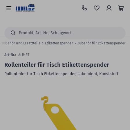
Zum
Hauptinhalt
Alle
springen
Kategorien
Suchen...
rzubehör und Ersatzteile
Etikettenspender
Zubehör für Etikettenspender
Art-Nr.:
ALB-RT
Rollenteiler für Tisch Etikettenspender
Rollenteiler für Tisch Etikettenspender, Labelident, Kunststoff
Zum
Skip
Ende
to
der
the
Bildergalerie
beginning
springen
of
the
images
gallery