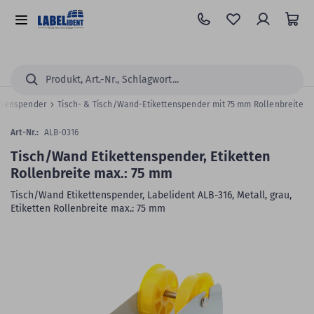
Zum
Hauptinhalt
Alle
springen
Kategorien
Suchen...
ettenspender
Tisch- & Tisch/Wand-Etikettenspender mit 75 mm Rollenbreite
Art-Nr.:
ALB-0316
Tisch/Wand Etikettenspender, Etiketten
Rollenbreite max.: 75 mm
Tisch/Wand Etikettenspender, Labelident ALB-316, Metall, grau,
Etiketten Rollenbreite max.: 75 mm
Zum
Skip
Ende
to
der
the
Bildergalerie
beginning
springen
of
the
images