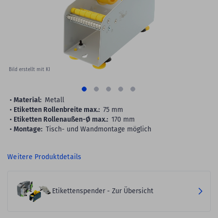
gallery
Bild erstellt mit KI
Material:
Metall
Etiketten Rollenbreite max.:
75 mm
Etiketten Rollenaußen-Ø max.:
170 mm
Montage:
Tisch- und Wandmontage möglich
Weitere Produktdetails
Etikettenspender - Zur Übersicht