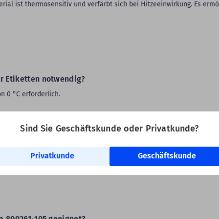
ial ist thermosensitiv und verfärbt sich bei Hitzeeinwirkung. Es ermö
r Etiketten notwendig?
n 0 °C erforderlich.
kt werden?
Sind Sie Geschäftskunde oder Privatkunde?
s Verfahren ist schnell, wirtschaftlich und eignet sich für hohe
he des Etikettenmaterials. Die thermosensitive Beschichtung verfärbt
Privatkunde
Geschäftskunde
ra 800261-105 geeignet?