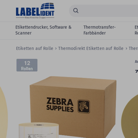
Zum Hauptinhalt springen
Suchen...
Etikettendrucker, Software &
Thermotransfer-
E
Scanner
Farbbänder
R
Etiketten auf Rolle
Thermodirekt Etiketten auf Rolle
Ther
Zum
12
Skip
Ar
Ende
to
Z
der
the
Bildergalerie
3
beginning
springen
of
Z
the
p
images
gallery
3