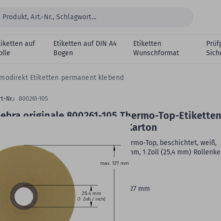
tiketten auf
Etiketten auf DIN A4
Etiketten
Prüf
olle
Bogen
Wunschformat
Sich
modirekt Etiketten permanent klebend
t-Nr.:
800261-105
ebra originale 800261-105 Thermo-Top-Etiketten
1,75 x 25,4 mm, 12 Rollen im Karton
ebra Z-Select 2000D, Thermoetiketten Thermo-Top, beschichtet, weiß,
ermanent, Trägerperforation, 31,75 x 25,4 mm, 1 Zoll (25,4 mm) Rollenke
0.960 Etiketten auf 12 Rolle/n
Druckertyp:
Desktopdrucker
Rollenbreite:
34,9 mm -
Rollenaußen-Ø:
127 mm
Oberfläche:
matt
Druck:
ohne Farbband
Rollenkern:
1 Zoll (25,4 mm)