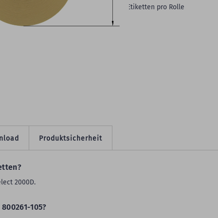
VE:
30.960 Etiketten auf 12 Rollen - 2.580 Etiketten pro Rolle
eitere Produktdetails
nload
Produktsicherheit
etten?
elect 2000D.
 800261-105?