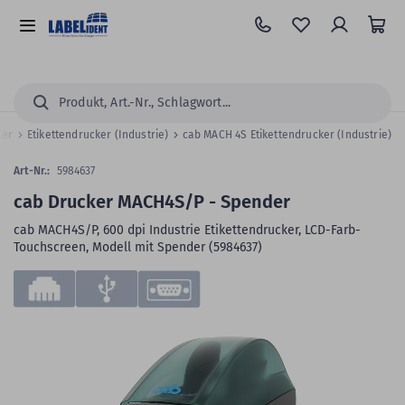
Zum
Hauptinhalt
Alle
springen
Kategorien
Suchen...
ker
Etikettendrucker (Industrie)
cab MACH 4S Etikettendrucker (Industrie)
Art-Nr.:
5984637
cab Drucker MACH4S/P - Spender
cab MACH4S/P, 600 dpi Industrie Etikettendrucker, LCD-Farb-
Touchscreen, Modell mit Spender (5984637)
Zum
Skip
Ende
to
der
the
Bildergalerie
beginning
springen
of
the
images
gallery