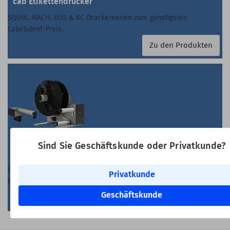
cab Etikettendrucker
SQUIX, MACH, EOS & XC Druckerserien zum günstigsten
Labelident-Preis.
Zu den Produkten
Sind Sie Geschäftskunde oder Privatkunde?
Weiteres Zubehör & Ersatzteile
Druckköpfe, Druckwalzen, Aufwickler und weitere Artikel passend
Privatkunde
für Ihren cab Drucker.
Geschäftskunde
Zu den Produkten