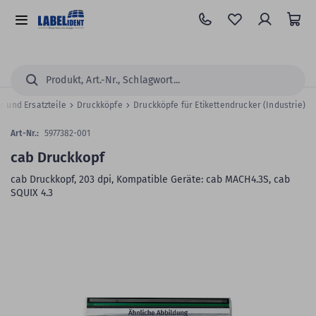
Zum
Hauptinhalt
Alle
springen
Kategorien
Suchen...
 und Ersatzteile
Druckköpfe
Druckköpfe für Etikettendrucker (Industrie)
Art-Nr.:
5977382-001
cab Druckkopf
cab Druckkopf, 203 dpi, Kompatible Geräte: cab MACH4.3S, cab
SQUIX 4.3
Zum
Skip
Ende
to
der
the
Bildergalerie
beginning
springen
of
the
images
gallery