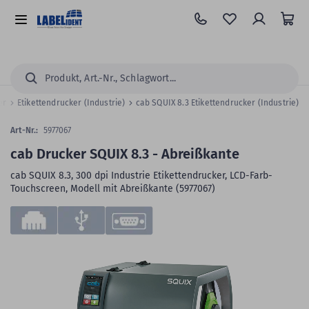
Zum
Hauptinhalt
Alle
springen
Kategorien
Suchen...
ker
Etikettendrucker (Industrie)
cab SQUIX 8.3 Etikettendrucker (Industrie)
Art-Nr.:
5977067
cab Drucker SQUIX 8.3 - Abreißkante
cab SQUIX 8.3, 300 dpi Industrie Etikettendrucker, LCD-Farb-
Touchscreen, Modell mit Abreißkante (5977067)
Zum
Skip
Ende
to
der
the
Bildergalerie
beginning
springen
of
the
images
gallery