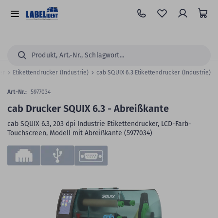
Zum
Hauptinhalt
Alle
springen
Kategorien
Suchen...
ker
Etikettendrucker (Industrie)
cab SQUIX 6.3 Etikettendrucker (Industrie)
Art-Nr.:
5977034
cab Drucker SQUIX 6.3 - Abreißkante
cab SQUIX 6.3, 203 dpi Industrie Etikettendrucker, LCD-Farb-
Touchscreen, Modell mit Abreißkante (5977034)
Zum
Skip
Ende
to
der
the
Bildergalerie
beginning
springen
of
the
images
gallery