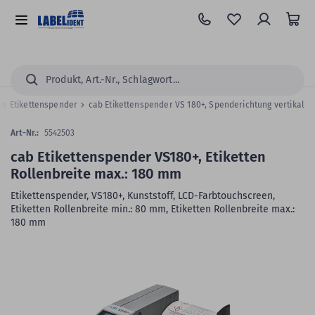
Zum
Hauptinhalt
Alle
springen
Kategorien
Suchen...
he Etikettenspender
cab Etikettenspender VS 180+, Spenderichtung vertikal
Art-Nr.:
5542503
cab Etikettenspender VS180+, Etiketten
Rollenbreite max.: 180 mm
Etikettenspender, VS180+, Kunststoff, LCD-Farbtouchscreen,
Etiketten Rollenbreite min.: 80 mm, Etiketten Rollenbreite max.:
180 mm
Zum
Skip
Ende
to
der
the
Bildergalerie
beginning
springen
of
the