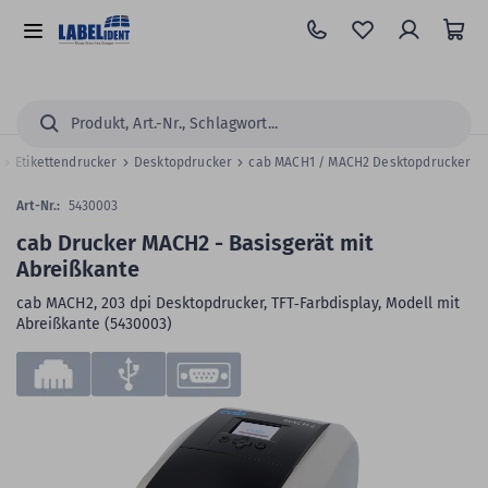
Zum
Hauptinhalt
Alle
springen
Kategorien
Suchen...
r
Etikettendrucker
Desktopdrucker
cab MACH1 / MACH2 Desktopdrucker
Art-Nr.:
5430003
cab Drucker MACH2 - Basisgerät mit
Abreißkante
cab MACH2, 203 dpi Desktopdrucker, TFT‑Farbdisplay, Modell mit
Abreißkante (5430003)
Zum
Skip
Ende
to
der
the
Bildergalerie
beginning
springen
of
the
images