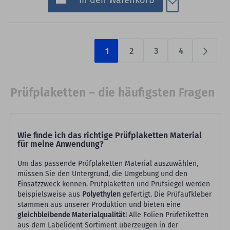
In den Warenkorb
1
2
3
4
Prüfen
Prüfplaketten – die häufigsten Fragen
Wie finde ich das richtige Prüfplaketten Material
für meine Anwendung?
Um das passende Prüfplaketten Material auszuwählen,
müssen Sie den Untergrund, die Umgebung und den
Einsatzzweck kennen. Prüfplaketten und Prüfsiegel werden
beispielsweise aus
Polyethylen
gefertigt. Die Prüfaufkleber
stammen aus unserer Produktion und bieten eine
gleichbleibende Materialqualität
! Alle Folien Prüfetiketten
aus dem Labelident Sortiment überzeugen in der