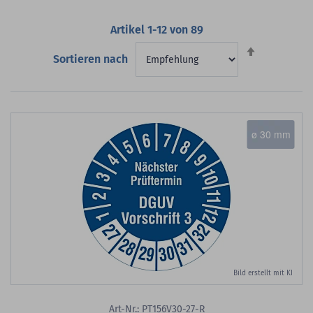
Artikel
1
-
12
von
89
Absteigend
Sortieren nach
sortieren
ø 30 mm
Bild erstellt mit KI
Art-Nr.: PT156V30-27-R