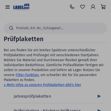
Zum
Hauptinhalt
Alle
springen
Kategorien
Suchen...
Prüfplaketten
Bei uns finden Sie ein breites Spektrum unterschiedlicher
Prüfplaketten und Prüfsiegel mit verschiedenen Startjahren.
Wählen Sie Material und Durchmesser flexibel gemäß Ihrer
individuellen Bedürfnisse. Sämtliche Prüfaufkleber fertigen wir
selbst in unserer Produktion und liefern ab Lager. Nutzen Sie
unsere
Filter-Funktion
, um schneller die für Sie passenden
Plaketten zu finden.
» Mehr Infos zu unseren Prüfplaketten gibt's hier
Jahresprüfplaketten
Prüfplaketten - Nächster Prüftermin